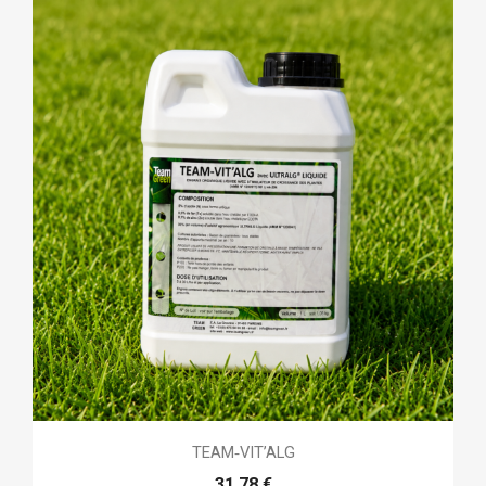
TEAM‑VIT’ALG
31,78 €