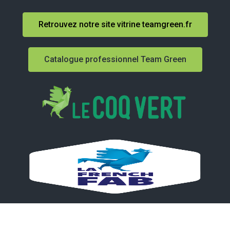
Retrouvez notre site vitrine teamgreen.fr
Catalogue professionnel Team Green