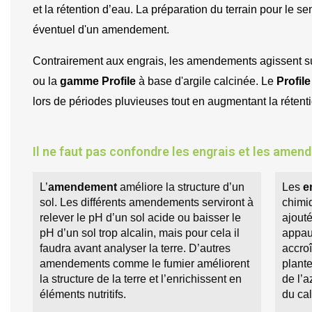
et la rétention d’eau. La préparation du terrain pour le 
éventuel d'un amendement.
Contrairement aux engrais, les amendements agissent sur
ou la 
gamme Profile 
à base d'argile calcinée. Le 
Profile
lors de périodes pluvieuses tout en augmentant la rétent
Il ne faut pas confondre les engrais et les amen
L’
amendement
 améliore la structure d’un 
Les 
e
sol. Les différents amendements serviront à 
chimi
relever le pH d’un sol acide ou baisser le 
ajouté
pH d’un sol trop alcalin, mais pour cela il 
appau
faudra avant analyser la terre. D’autres 
accroî
amendements comme le fumier améliorent 
plant
la structure de la terre et l’enrichissent en 
de l’
éléments nutritifs.
du ca