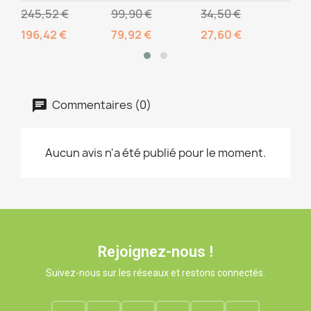
245,52 €
99,90 €
34,50 €
10,
196,42 €
79,92 €
27,60 €
Commentaires (0)
Aucun avis n'a été publié pour le moment.
Rejoignez-nous !
Suivez-nous sur les réseaux et restons connectés.