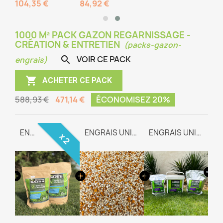
104,35 €
84,92 €
1000 M² PACK GAZON REGARNISSAGE -
CRÉATION & ENTRETIEN
(packs-gazon-
VOIR CE PACK

engrais)

ACHETER CE PACK
588,93 €
471,14 €
ÉCONOMISEZ 20%
GAZON REGARNISSAGE
ENGRAIS RACINAIRE
ENGRAIS UNIVERSEL TEAM-WAY
ENGRAIS UNIVERSEL TEAM-WAY
x 2