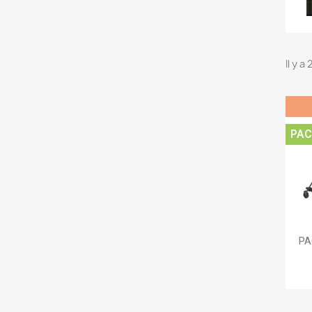
Il y a
PAC
PA