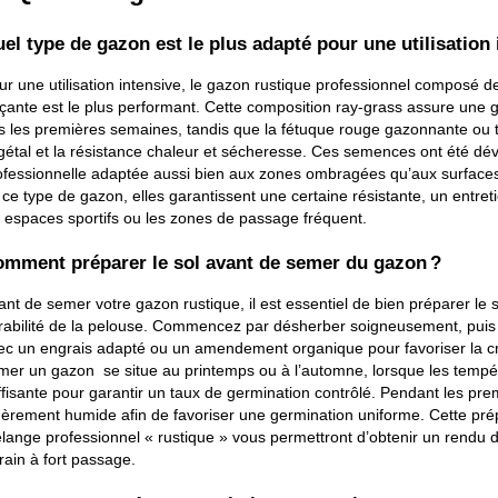
el type de gazon est le plus adapté pour une utilisation 
ur une utilisation intensive, le gazon rustique professionnel composé de
açante est le plus performant. Cette composition ray-grass assure une 
s les premières semaines, tandis que la fétuque rouge gazonnante ou tr
gétal et la résistance chaleur et sécheresse. Ces semences ont été déve
ofessionnelle adaptée aussi bien aux zones ombragées qu’aux surfaces en
ce type de gazon, elles garantissent une certaine résistante, un entretien
s espaces sportifs ou les zones de passage fréquent.
mment préparer le sol avant de semer du gazon ?
nt de semer votre gazon rustique, il est essentiel de bien préparer le so
rabilité de la pelouse. Commencez par désherber soigneusement, puis aér
ec un engrais adapté ou un amendement organique pour favoriser la cro
mer un gazon  se situe au printemps ou à l’automne, lorsque les tempéra
ffisante pour garantir un taux de germination contrôlé. Pendant les premi
gèrement humide afin de favoriser une germination uniforme. Cette prépa
lange professionnel « rustique » vous permettront d’obtenir un rendu d
rain à fort passage.