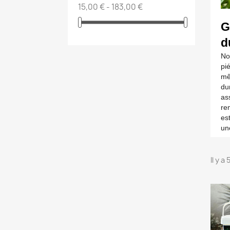
15,00 € - 183,00 €
G
d
No
pié
mê
du
as
re
est
un
Il y a