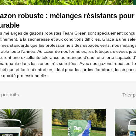
azon robuste : mélanges résistants pour u
urable
s mélanges de gazons robustes Team Green sont spécialement conçus p
tinement, à la sécheresse et aux conditions difficiles. Grâce à une séle
mes standards que les professionnels des espaces verts, nos mélanges
rable toute l’année. Au cœur de nos formules, les fétuques élevées joue
surent une excellente tolérance au manque d’eau, une forte capacité d
marquable dans les zones très sollicitées. Avec nos gazons robustes Te
hétique et facile d’entretien, idéal pour les jardins familiaux, les espac
e qualité professionnelle.
 5 produits.
Trier p