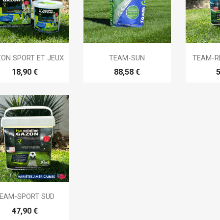



Aperçu rapide
Aperçu rapide
Ap
ON SPORT ET JEUX
TEAM-SUN
TEAM-R
18,90 €
88,58 €
5

Aperçu rapide
EAM-SPORT SUD
47,90 €