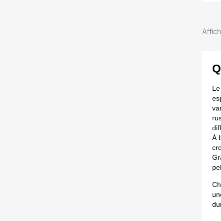
Affich
Q
Le 
es
va
ru
dif
À 
cr
Gr
pel
Ch
un
du