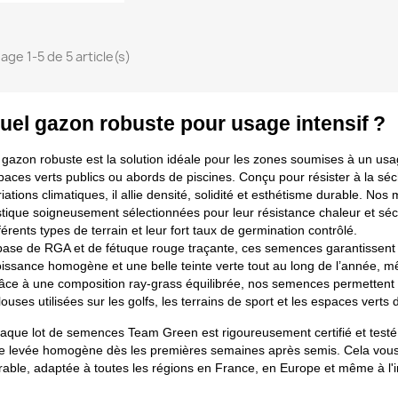
age 1-5 de 5 article(s)
uel gazon robuste pour usage intensif ?
gazon robuste est la solution idéale pour les zones soumises à un usage i
paces verts publics ou abords de piscines. Conçu pour résister à la séc
riations climatiques, il allie densité, solidité et esthétisme durable. 
stique soigneusement sélectionnées pour leur résistance chaleur et séch
férents types de terrain et leur fort taux de germination contrôlé.
base de RGA et de fétuque rouge traçante, ces semences garantissent u
oissance homogène et une belle teinte verte tout au long de l’année,
âce à une composition ray-grass équilibrée, nos semences permettent d
ouses utilisées sur les golfs, les terrains de sport et les espaces verts d
aque lot de semences Team Green est rigoureusement certifié et testé a
e levée homogène dès les premières semaines après semis. Cela vous a
rable, adaptée à toutes les régions en France, en Europe et même à l'in