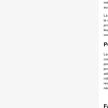
mé
au
La
la
pro
le
un
P
Le
co
po
pr
ad
ro
rec
néc
F