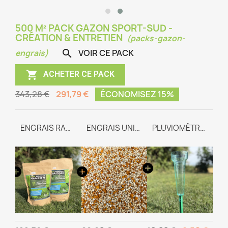
500 M² PACK GAZON SPORT-SUD -
CRÉATION & ENTRETIEN
(packs-gazon-
VOIR CE PACK

engrais)

ACHETER CE PACK
343,28 €
291,79 €
ÉCONOMISEZ 15%
TEAM-SPORT SUD
ENGRAIS RACINAIRE
ENGRAIS UNIVERSEL TEAM-WAY
PLUVIOMÈTRE GRADUÉ