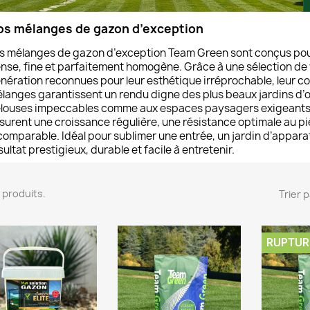
os mélanges de gazon d’exception
s mélanges de gazon d’exception Team Green sont conçus pour
nse, fine et parfaitement homogène. Grâce à une sélection de 
nération reconnues pour leur esthétique irréprochable, leur cou
langes garantissent un rendu digne des plus beaux jardins d
louses impeccables comme aux espaces paysagers exigeants
surent une croissance régulière, une résistance optimale au pié
comparable. Idéal pour sublimer une entrée, un jardin d’apparat
sultat prestigieux, durable et facile à entretenir.
 7 produits.
Trier p
RUPTUR