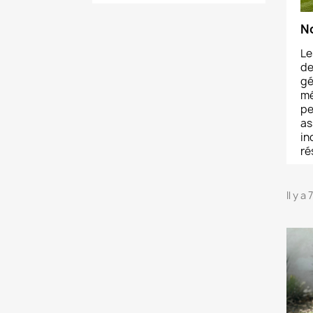
N
Le
de
gé
mé
pe
as
in
ré
Il y a