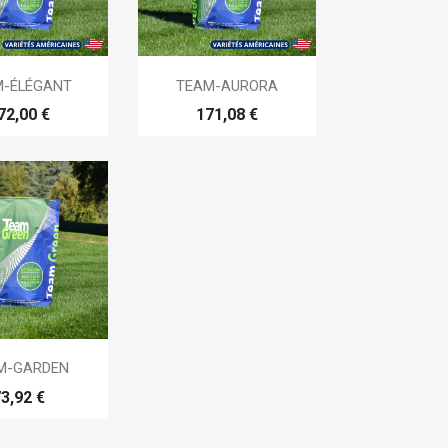

erçu rapide
Aperçu rapide
M-ÉLÉGANT
TEAM-AURORA
72,00 €
171,08 €
erçu rapide
M-GARDEN
3,92 €