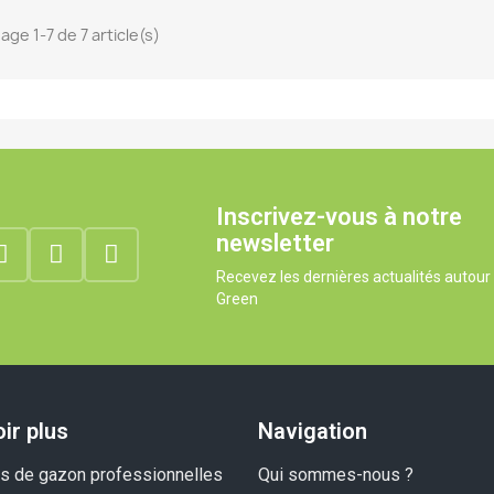
age 1-7 de 7 article(s)
Inscrivez-vous à notre
newsletter
Recevez les dernières actualités autou
Green
ir plus
Navigation
 de gazon professionnelles
Qui sommes-nous ?