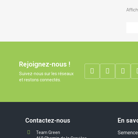
Affich
Rejoignez-nous !
Suivez-nous sur les réseaux
et restons connectés.
Contactez-nous
En savo
Semences
Team Green