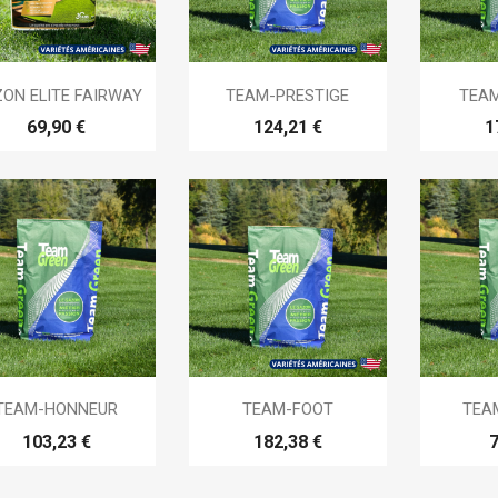



Aperçu rapide
Aperçu rapide
Ap
ON ELITE FAIRWAY
TEAM-PRESTIGE
TEA
69,90 €
124,21 €
1



Aperçu rapide
Aperçu rapide
Ap
TEAM-HONNEUR
TEAM-FOOT
TEA
103,23 €
182,38 €
7