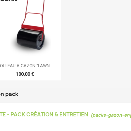

Aperçu rapide
OULEAU A GAZON "LAWN...
100,00 €
en pack
TE - PACK CRÉATION & ENTRETIEN
(packs-gazon-eng