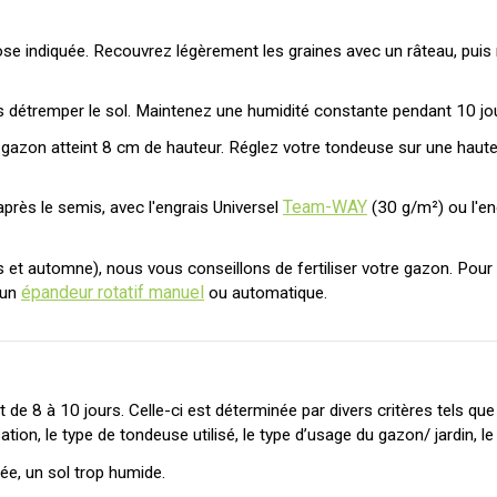
e indiquée. Recouvrez légèrement les graines avec un râteau, puis r
s détremper le sol. Maintenez une humidité constante pendant 10 jour
e gazon atteint 8 cm de hauteur. Réglez votre tondeuse sur une haute
Team-WAY
après le semis, avec l'engrais Universel
(30 g/m²) ou l'e
 et automne), nous vous conseillons de fertiliser votre gazon. Pou
épandeur rotatif manuel
 un
ou automatique.
e 8 à 10 jours. Celle-ci est déterminée par divers critères tels que : 
sation, le type de tondeuse utilisé, le type d’usage du gazon/ jardin, 
ée, un sol trop humide.