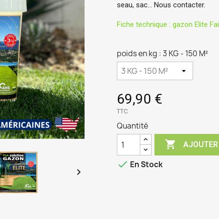
seau, sac… Nous contacter.
Fiche technique : gazon Elite Fa
poids en kg : 3 KG - 150 M²
69,90 €
TTC
Quantité

AJOUTER

En Stock
