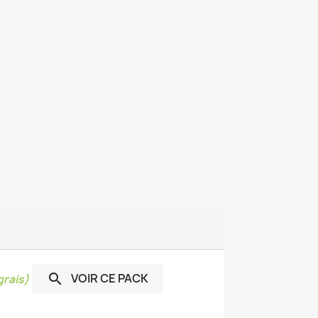
VOIR CE PACK

rais)