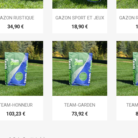



Aperçu rapide
Aperçu rapide
Ap
AZON RUSTIQUE
GAZON SPORT ET JEUX
GAZON 
34,90 €
18,90 €
1



Aperçu rapide
Aperçu rapide
Ap
TEAM-HONNEUR
TEAM-GARDEN
TEAM
103,23 €
73,92 €
8