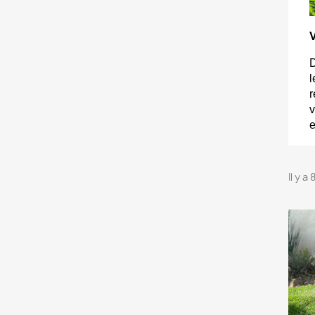
V
D
l
r
v
e
Il y a