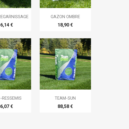

erçu rapide
Aperçu rapide
REGARNISSAGE
GAZON OMBRE
6,14 €
18,90 €

erçu rapide
Aperçu rapide
-RESSEMIS
TEAM-SUN
6,07 €
88,58 €