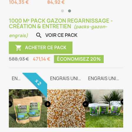
104,35 €
84,92 €
1000 M² PACK GAZON REGARNISSAGE -
CRÉATION & ENTRETIEN
(packs-gazon-
VOIR CE PACK

engrais)

ACHETER CE PACK
588,93 €
471,14 €
ÉCONOMISEZ 20%
GAZON REGARNISSAGE
ENGRAIS RACINAIRE
ENGRAIS UNIVERSEL TEAM-WAY
ENGRAIS UNIVERSEL TEAM-WAY
x 2