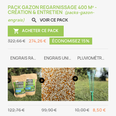
PACK GAZON REGARNISSAGE 400 M² -
CRÉATION & ENTRETIEN
(packs-gazon-
VOIR CE PACK

engrais)

ACHETER CE PACK
322,66 €
274,26 €
ÉCONOMISEZ 15%
GAZON REGARNISSAGE
ENGRAIS RACINAIRE
ENGRAIS UNIVERSEL TEAM-WAY
PLUVIOMÈTRE GRADUÉ
122,76 €
99,90 €
10,00 €
8,50 €