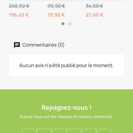
245,52 €
99,90 €
34,50 €
10,
196,42 €
79,92 €
27,60 €
Commentaires (0)
Aucun avis n'a été publié pour le moment.
Rejoignez-nous !
Suivez-nous sur les réseaux et restons connectés.