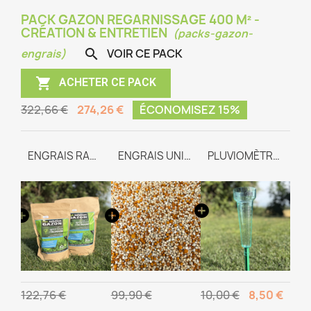
PACK GAZON REGARNISSAGE 400 M² -
CRÉATION & ENTRETIEN
(packs-gazon-
VOIR CE PACK

engrais)

ACHETER CE PACK
322,66 €
274,26 €
ÉCONOMISEZ 15%
GAZON REGARNISSAGE
ENGRAIS RACINAIRE
ENGRAIS UNIVERSEL TEAM-WAY
PLUVIOMÈTRE GRADUÉ
122,76 €
99,90 €
10,00 €
8,50 €