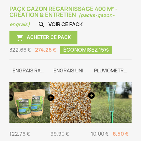
PACK GAZON REGARNISSAGE 400 M² -
CRÉATION & ENTRETIEN
(packs-gazon-
VOIR CE PACK

engrais)

ACHETER CE PACK
322,66 €
274,26 €
ÉCONOMISEZ 15%
GAZON REGARNISSAGE
ENGRAIS RACINAIRE
ENGRAIS UNIVERSEL TEAM-WAY
PLUVIOMÈTRE GRADUÉ
122,76 €
99,90 €
10,00 €
8,50 €