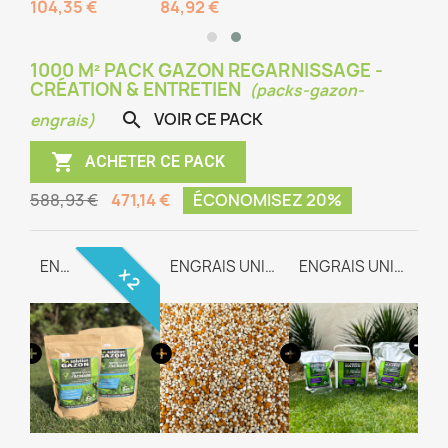
104,35 €
84,92 €
1000 M² PACK GAZON REGARNISSAGE -
CRÉATION & ENTRETIEN
(packs-gazon-
VOIR CE PACK

engrais)

ACHETER CE PACK
588,93 €
471,14 €
ÉCONOMISEZ 20%
GAZON REGARNISSAGE
ENGRAIS RACINAIRE
ENGRAIS UNIVERSEL TEAM-WAY
ENGRAIS UNIVERSEL TEAM-WAY
x 2