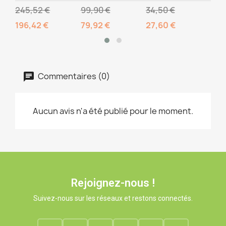
245,52 €
99,90 €
34,50 €
10,
196,42 €
79,92 €
27,60 €
Commentaires (0)
Aucun avis n'a été publié pour le moment.
Rejoignez-nous !
Suivez-nous sur les réseaux et restons connectés.