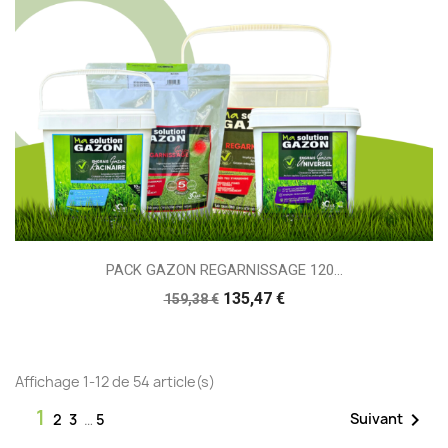
PACK GAZON REGARNISSAGE 120...
135,47 €
159,38 €
Affichage 1-12 de 54 article(s)
1

Suivant
2
3
…
5