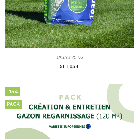
DASAS 25 KG
501,05 €
-15%
PACK