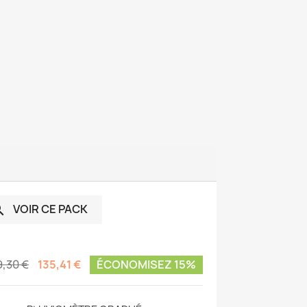
VOIR CE PACK

9,30 €
135,41 €
ÉCONOMISEZ 15%