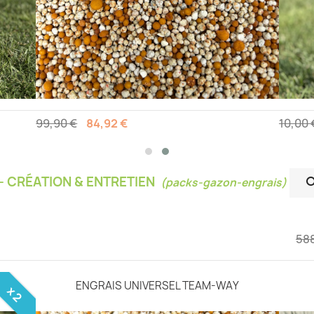
99,90 €
84,92 €
10,00 
- CRÉATION & ENTRETIEN
(packs-gazon-engrais)
588
ENGRAIS UNIVERSEL TEAM-WAY
x 2