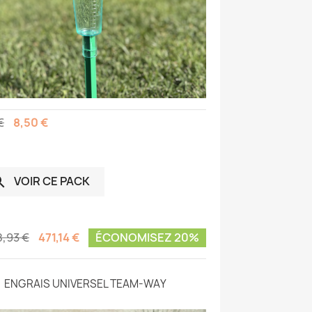
€
8,50 €
VOIR CE PACK

,93 €
471,14 €
ÉCONOMISEZ 20%
ENGRAIS UNIVERSEL TEAM-WAY
PLUVIO