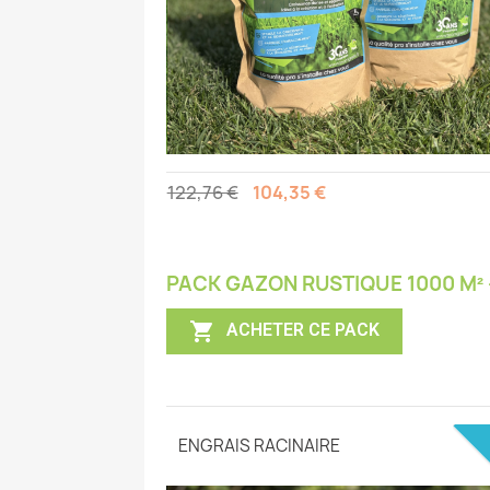
122,76 €
104,35 €
PACK GAZON RUSTIQUE 1000 M² 

ACHETER CE PACK
TIQUE
ENGRAIS RACINAIRE