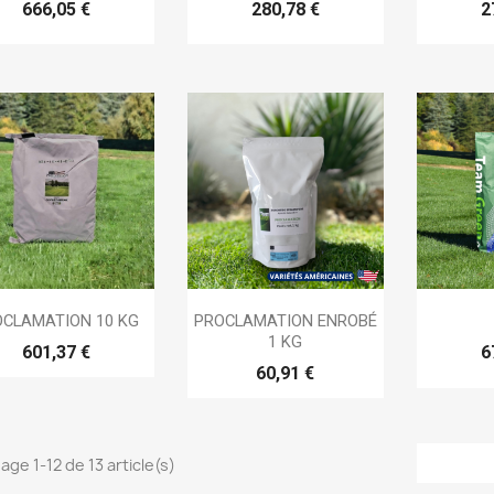
666,05 €
280,78 €
2



Aperçu rapide
Aperçu rapide
Ap
OCLAMATION 10 KG
PROCLAMATION ENROBÉ
1 KG
601,37 €
6
60,91 €
age 1-12 de 13 article(s)