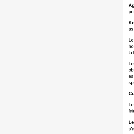
Ag
pr
Ko
as
Le
ho
la
Le
ob
es
sp
Co
Le
fai
Le
s’