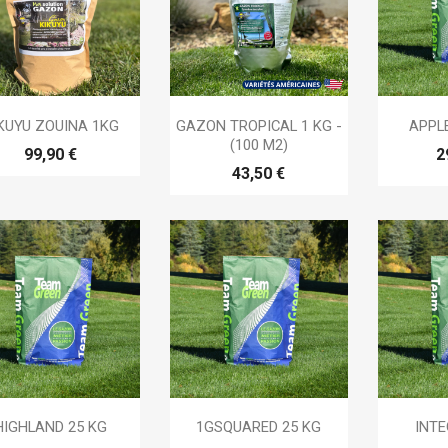



Aperçu rapide
Aperçu rapide
Ap
KUYU ZOUINA 1KG
GAZON TROPICAL 1 KG -
APPLE
(100 M2)
99,90 €
2
43,50 €



Aperçu rapide
Aperçu rapide
Ap
HIGHLAND 25 KG
1GSQUARED 25 KG
INTE