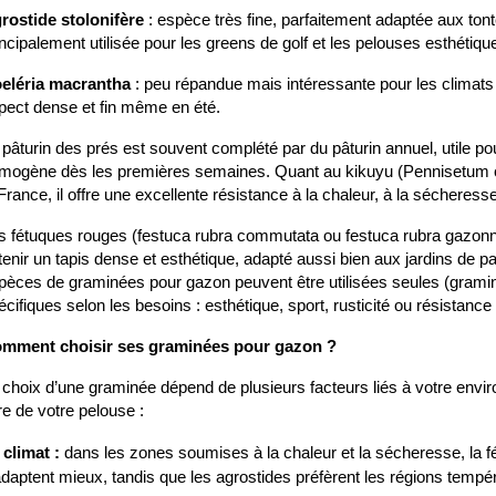
rostide stolonifère
 : espèce très fine, parfaitement adaptée aux tonte
incipalement utilisée pour les greens de golf et les pelouses esthétiqu
eléria macrantha
 : peu répandue mais intéressante pour les climats
pect dense et fin même en été.
 pâturin des prés est souvent complété par du pâturin annuel, utile pou
mogène dès les premières semaines. Quant au kikuyu (Pennisetum clan
 France, il offre une excellente résistance à la chaleur, à la séchere
s fétuques rouges (festuca rubra commutata ou festuca rubra gazonna
tenir un tapis dense et esthétique, adapté aussi bien aux jardins de p
pèces de graminées pour gazon peuvent être utilisées seules (grami
écifiques selon les besoins : esthétique, sport, rusticité ou résistanc
mment choisir ses graminées pour gazon ?
 choix d’une graminée dépend de plusieurs facteurs liés à votre envi
re de votre pelouse :
 climat :
 dans les zones soumises à la chaleur et la sécheresse, la fé
adaptent mieux, tandis que les agrostides préfèrent les régions tempé