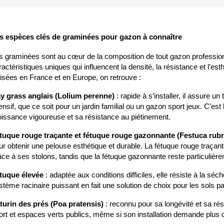
s espèces clés de graminées pour gazon à connaître 
s graminées sont au cœur de la composition de tout gazon professi
ractéristiques uniques qui influencent la densité, la résistance et l’est
ilisées en France et en Europe, on retrouve :
y grass anglais (Lolium perenne)
 : rapide à s’installer, il assure 
tensif, que ce soit pour un jardin familial ou un gazon sport jeux. C’
oissance vigoureuse et sa résistance au piétinement.
tuque rouge traçante et fétuque rouge gazonnante (Festuca rubr
ur obtenir une pelouse esthétique et durable. La fétuque rouge traçan
âce à ses stolons, tandis que la fétuque gazonnante reste particulière
tuque élevée
 : adaptée aux conditions difficiles, elle résiste à la séc
stème racinaire puissant en fait une solution de choix pour les sols pa
turin des prés (Poa pratensis)
 : reconnu pour sa longévité et sa rés
ort et espaces verts publics, même si son installation demande plus 