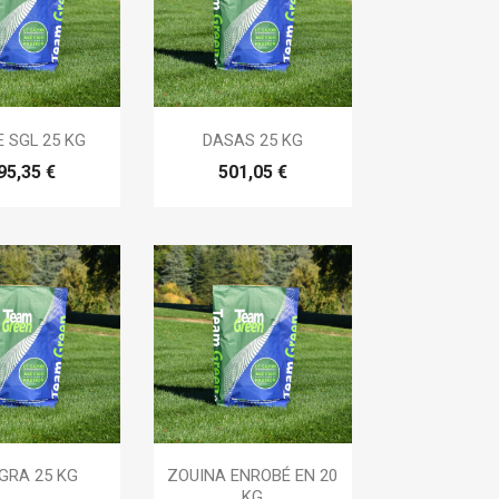

erçu rapide
Aperçu rapide
 SGL 25 KG
DASAS 25 KG
95,35 €
501,05 €

erçu rapide
Aperçu rapide
GRA 25 KG
ZOUINA ENROBÉ EN 20
KG