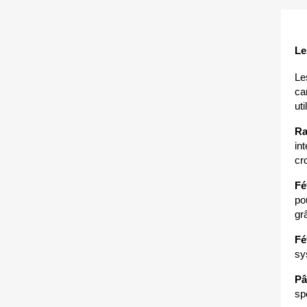
Le
Le
ca
ut
Ra
in
cr
Fé
po
gr
Fé
sy
Pâ
sp