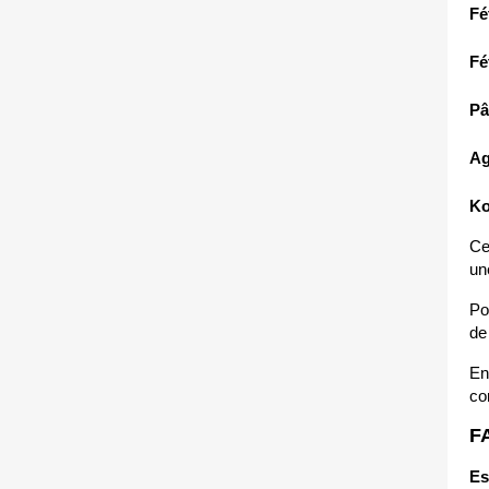
Fé
Fé
Pâ
Ag
Ko
Ce
un
Po
de
En
co
F
Es