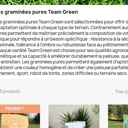
es graminées pures Team Green
s graminées pures Team Green sont sélectionnées pour offrir 
aptation optimale à chaque type de terrain. Contrairement aux
res permettent de maîtriser précisément la composition de vot
ique pour répondre à un besoin spécifique : résistance à la séc
ximale, tolérance à l’ombre ou robustesse face au piétinement
aque variété Team Green est choisie pour ses qualités agronom
nétique et sa capacité à améliorer durablement la pelouse, que
 entretien. Les graminées pures permettent également d’optimis
obtenir une couleur homogène et de créer une pelouse parfait
nement, sport, robot de tonte, zones difficiles ou terrains secs.
 13 produits.
Trier p
PROMO !