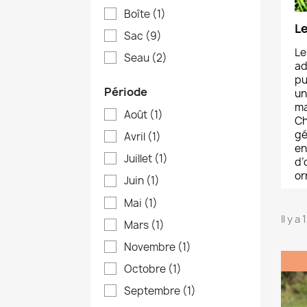
Boîte
(1)
L
Sac
(9)
Le
Seau
(2)
ad
pu
Période
un
ma
Août
(1)
Ch
gé
Avril
(1)
en
Juillet
(1)
d’
or
Juin
(1)
Mai
(1)
Il y a
Mars
(1)
Novembre
(1)
Octobre
(1)
Septembre
(1)