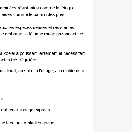
raminées résistantes comme la fétuque 
 espèces comme le pâturin des prés.
liaux, les espèces denses et résistantes 
e ombragé, la fétuque rouge gazonnante est 
 koeléria poussent lentement et nécessitent 
ntes très régulières.
imat, au sol et à l’usage, afin d’obtenir un 
ue :
ellent regarnissage express.
enue face aux maladies gazon.