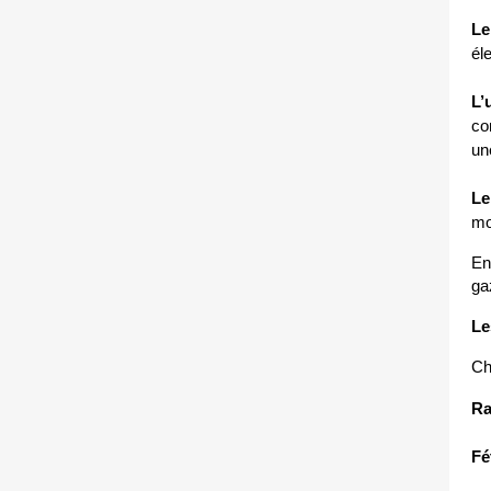
Le
él
L’
co
un
Le
mo
En
ga
Le
Ch
Ra
Fé