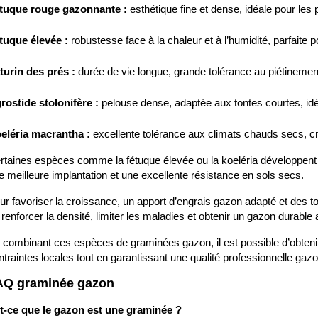
tuque rouge gazonnante :
 esthétique fine et dense, idéale pour le
tuque élevée :
 robustesse face à la chaleur et à l’humidité, parfaite 
turin des prés :
 durée de vie longue, grande tolérance au piétinemen
rostide stolonifère :
 pelouse dense, adaptée aux tontes courtes, idé
eléria macrantha :
 excellente tolérance aux climats chauds secs, cro
rtaines espèces comme la fétuque élevée ou la koeléria développent d
e meilleure implantation et une excellente résistance en sols secs.
ur favoriser la croissance, un apport d’engrais gazon adapté et des to
 renforcer la densité, limiter les maladies et obtenir un gazon durable 
 combinant ces espèces de graminées gazon, il est possible d’obteni
ntraintes locales tout en garantissant une qualité professionnelle gazo
AQ graminée gazon
t-ce que le gazon est une graminée ?