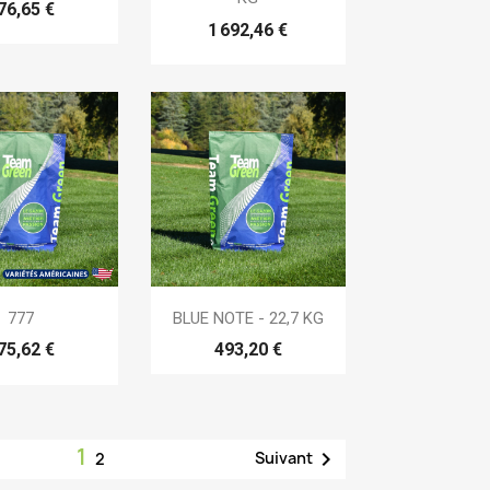
76,65 €
1 692,46 €

erçu rapide
Aperçu rapide
777
BLUE NOTE - 22,7 KG
75,62 €
493,20 €
1

Suivant
2