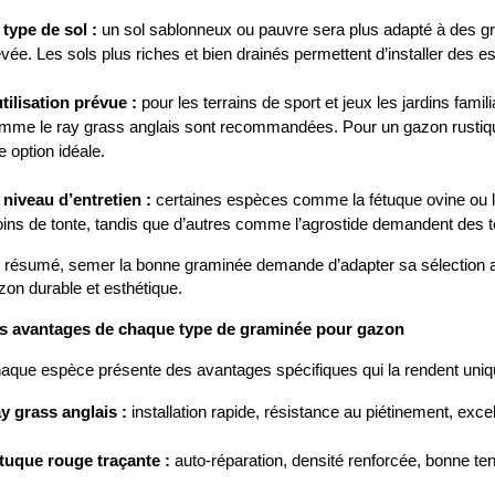
 type de sol :
 un sol sablonneux ou pauvre sera plus adapté à des g
evée. Les sols plus riches et bien drainés permettent d’installer des
utilisation prévue :
 pour les terrains de sport et jeux les jardins fami
mme le ray grass anglais sont recommandées. Pour un gazon rustiqu
e option idéale.
 niveau d’entretien :
 certaines espèces comme la fétuque ovine ou la
ins de tonte, tandis que d’autres comme l’agrostide demandent des to
 résumé, semer la bonne graminée demande d’adapter sa sélection au cl
zon durable et esthétique.
s avantages de chaque type de graminée pour gazon 
aque espèce présente des avantages spécifiques qui la rendent uniq
y grass anglais :
 installation rapide, résistance au piétinement, exc
tuque rouge traçante :
 auto-réparation, densité renforcée, bonne t