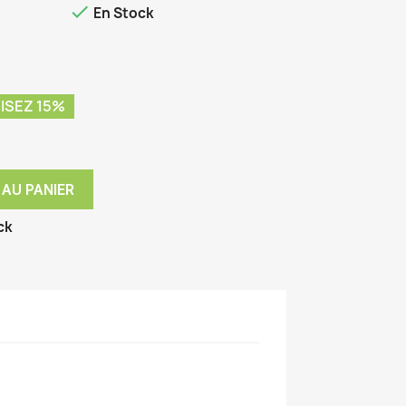

En Stock
SEZ 15%
 AU PANIER
ck