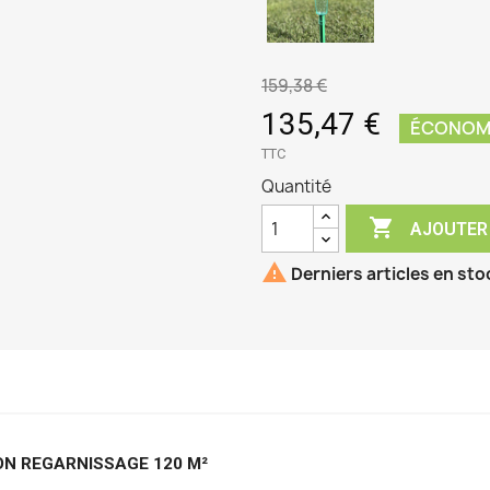
159,38 €
135,47 €
ÉCONOMI
TTC
Quantité

AJOUTER

Derniers articles en sto
ON REGARNISSAGE 120 M² 