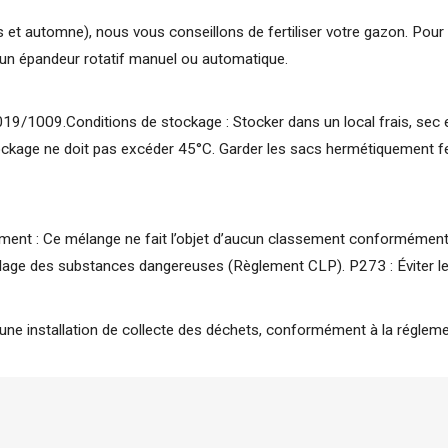
 et automne), nous vous conseillons de fertiliser votre gazon. Pou
c un épandeur rotatif manuel ou automatique.
1009.Conditions de stockage : Stocker dans un local frais, sec et bi
ockage ne doit pas excéder 45°C. Garder les sacs hermétiquement fe
nnement : Ce mélange ne fait l’objet d’aucun classement conformémen
mballage des substances dangereuses (Règlement CLP). P273 : Éviter le
 une installation de collecte des déchets, conformément à la régleme