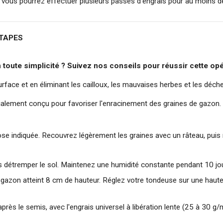
vous pourrez effectuer plusieurs passes d'engrais pour au moins deu
ÉTAPES
oute simplicité ? Suivez nos conseils pour réussir cette opér
surface et en éliminant les cailloux, les mauvaises herbes et les déc
cialement conçu pour favoriser l'enracinement des graines de gazon.
e indiquée. Recouvrez légèrement les graines avec un râteau, puis r
s détremper le sol. Maintenez une humidité constante pendant 10 jour
e gazon atteint 8 cm de hauteur. Réglez votre tondeuse sur une haut
après le semis, avec l'engrais universel à libération lente (25 à 30 g