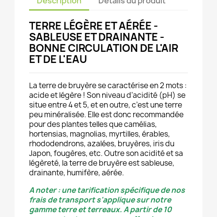
Description
Détails du produit
TERRE LÉGÈRE ET AÉRÉE -
SABLEUSE ET DRAINANTE -
BONNE CIRCULATION DE L'AIR
ET DE L'EAU
La terre de bruyère se caractérise en 2 mots :
acide et légère ! Son niveau d’acidité (pH) se
situe entre 4 et 5, et en outre, c’est une terre
peu minéralisée. Elle est donc recommandée
pour des plantes telles que camélias,
hortensias, magnolias, myrtilles, érables,
rhododendrons, azalées, bruyères, iris du
Japon, fougères, etc. Outre son acidité et sa
légèreté, la terre de bruyère est sableuse,
drainante, humifère, aérée.
A noter : une tarification spécifique de nos
frais de transport s'applique sur notre
gamme terre et terreaux.
A partir de 10