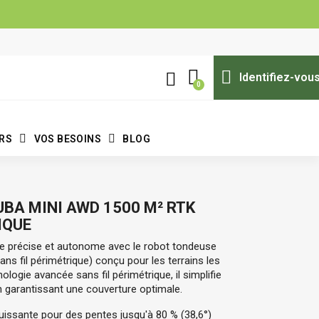
Identifiez-vou
ERS
VOS BESOINS
BLOG
BA MINI AWD 1500 M² RTK
IQUE
te précise et autonome avec le robot tondeuse
 fil périmétrique) conçu pour les terrains les
ologie avancée sans fil périmétrique, il simplifie
 en garantissant une couverture optimale.
puissante pour des pentes jusqu'à 80 % (38,6°)