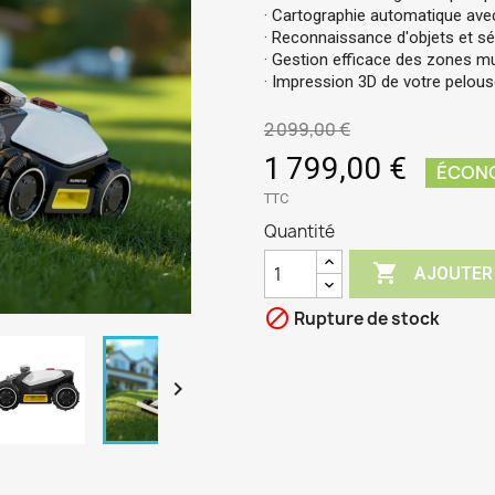
· Cartographie automatique ave
· Reconnaissance d'objets et sé
· Gestion efficace des zones mult
· Impression 3D de votre pelous
2 099,00 €
1 799,00 €
ÉCONO
TTC
Quantité

AJOUTER

Rupture de stock
