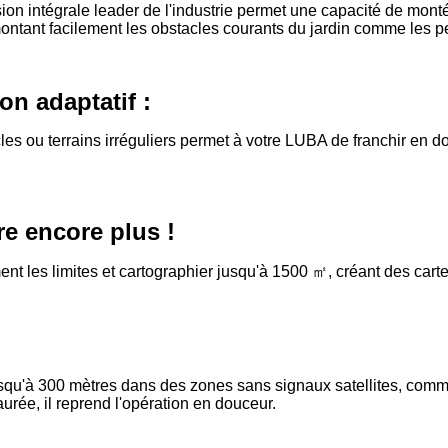
sion intégrale leader de l'industrie permet une capacité de m
ontant facilement les obstacles courants du jardin comme les peti
on adaptatif :
les ou terrains irréguliers permet à votre LUBA de franchir en 
re encore plus !
t les limites et cartographier jusqu'à 1500
㎡
, cr
é
ant des carte
:
usqu'à 300 mètres dans des zones sans signaux satellites, comm
aurée, il reprend l'opération en douceur.