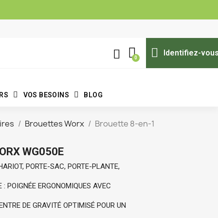
Identifiez-vou
ERS
VOS BESOINS
BLOG
ires
Brouettes Worx
Brouette 8-en-1
WORX WG050E
 CHARIOT, PORTE-SAC, PORTE-PLANTE, 
E : POIGNÉE ERGONOMIQUES AVEC 
CENTRE DE GRAVITÉ OPTIMISÉ POUR UN 