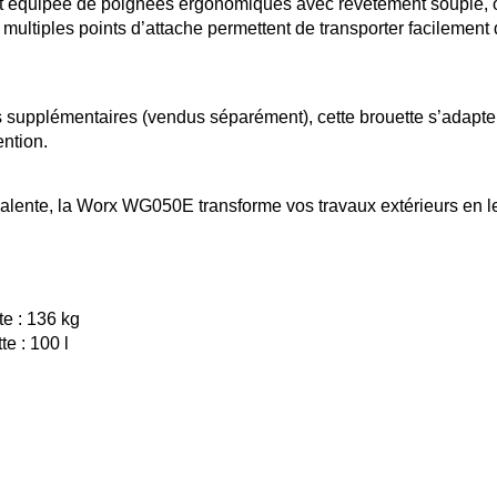
t équipée de poignées ergonomiques avec revêtement souple, off
s multiples points d’attache permettent de transporter facilement
 supplémentaires (vendus séparément), cette brouette s’adapte à
ntion. 
alente, la Worx WG050E transforme vos travaux extérieurs en les
te : 136 kg
e : 100 l