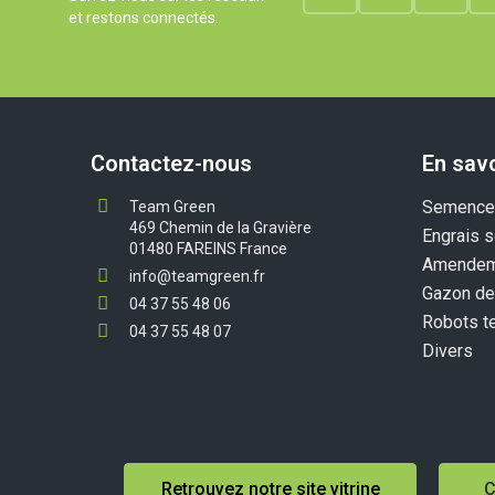
et restons connectés.
Contactez-nous
En savo
Semences
Team Green
469 Chemin de la Gravière
Engrais s
01480 FAREINS France
Amendem
info@teamgreen.fr
Gazon de
04 37 55 48 06
Robots t
04 37 55 48 07
Divers
Retrouvez notre site vitrine
C