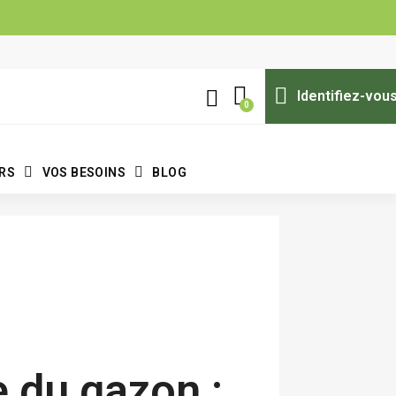
Identifiez-vou
ERS
VOS BESOINS
BLOG
 du gazon :