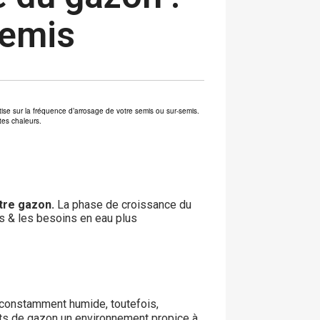
semis
rtise sur la fréquence d’arrosage de votre semis ou sur-semis.
tes chaleurs.
tre gazon.
La phase de croissance du
s & les besoins en eau plus
l constamment humide, toutefois,
lants de gazon un environnement propice à