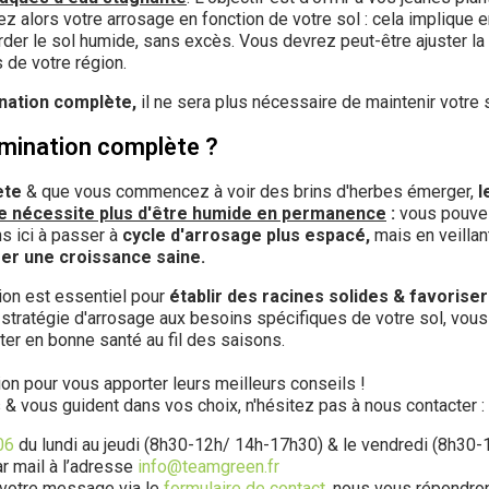
z alors votre arrosage en fonction de votre sol : cela implique e
garder le sol humide, sans excès. Vous devrez peut-être ajuster 
 de votre région.
nation complète,
il ne sera plus nécessaire de maintenir votr
rmination complète ?
ète
& que vous commencez à voir des brins d'herbes émerger,
l
ne nécessite plus d'être humide en permanence
:
vous pouvez
s ici à passer à
cycle d'arrosage plus espacé,
mais en veillan
er une croissance saine.
ion est essentiel pour
établir des racines solides & favorise
 stratégie d'arrosage aux besoins spécifiques de votre sol, vous
ter en bonne santé au fil des saisons.
on pour vous apporter leurs meilleurs conseils !
 & vous guident dans vos choix, n'hésitez pas à nous contacter :
06
du lundi au jeudi (8h30-12h/ 14h-17h30) & le vendredi (8h30-
 mail à l’adresse
info@teamgreen.fr
 votre message via le
formulaire de contact
, nous vous répondro