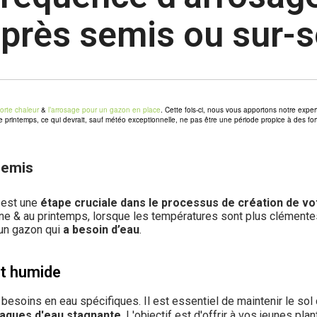
près semis ou sur-
forte chaleur
&
l’arrosage pour un gazon en place
. Cette fois-ci, nous vous apportons notre expe
 printemps, ce qui devrait, sauf météo exceptionnelle, ne pas être une période propice à des for
semis
 est une
étape cruciale dans le processus de création de vo
ne & au printemps, lorsque les températures sont plus clémente
 un gazon qui
a besoin d’eau
.
nt humide
esoins en eau spécifiques. Il est essentiel de maintenir le so
flaques d'eau stagnante
. L'objectif est d'offrir à vos jeunes p