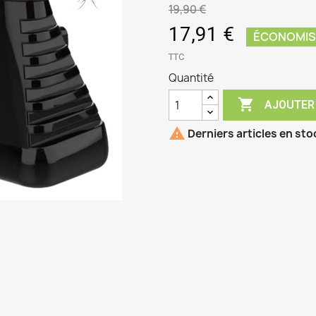
19,90 €
17,91 €
ÉCONOMIS
TTC
Quantité

AJOUTER

Derniers articles en sto