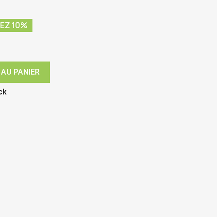
EZ 10%
 AU PANIER
ck