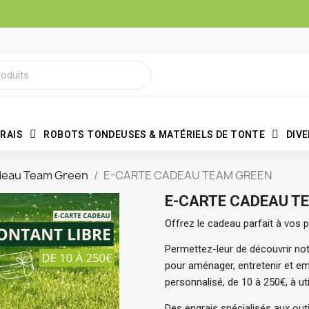
RAIS
ROBOTS TONDEUSES & MATÉRIELS DE TONTE
DIV
deau Team Green
E-CARTE CADEAU TEAM GREEN
E-CARTE CADEAU T
Offrez le cadeau parfait à vos
Permettez-leur de découvrir no
pour aménager, entretenir et emb
personnalisé, de 10 à 250€, à uti
Des engrais spécialisés aux outi