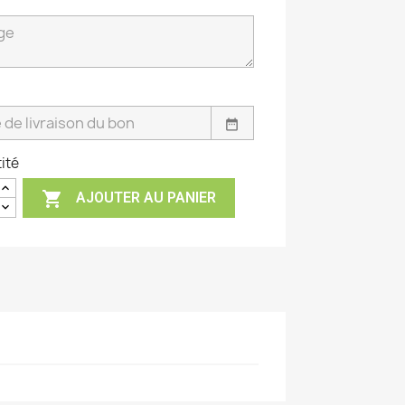
date_range
ité

AJOUTER AU PANIER