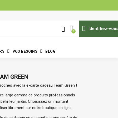
Identifiez-vou
ERS
VOS BESOINS
BLOG
EAM GREEN
 proches avec la e-carte cadeau Team Green !
tre large gamme de produits professionnels 
ellir leur jardin. Choisissez un montant 
liser librement sur notre boutique en ligne.
ls de jardinage en passant par une variété de 