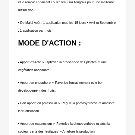
et le remplir en faisant couler l’eau sur l’engrais pour une meilleure
dissolution.
▪ De Mai à Août : 1 application tous les 15 jours ▪ Avril et Septembre
: 1 application par mois.
MODE D'ACTION :
▪ Apport d’azote
➢
Optimise la croissance des plantes et une
végétation abondante.
▪ Apport en phosphore
➢
Favorise l
’
enracinement et le bon
d
é
veloppement des fruits.
▪ Fort apport en potassium
➢
R
é
gule la photosynth
è
se et am
é
liore
la fructification
▪ Apport de magnésium
➢
Favorise la photosynthèse et ainsi la
couleur verte des feuillages
➢
Am
é
liore la production