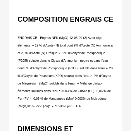
COMPOSITION ENGRAIS CE
ENGRAIS CE - Engrais NPK (MgO) 12-08-20 (2) Avec oligo-
éléments
➢
12 % d
’
Azote (N) total dont 9% d
’
Azote (N) Ammoniacal
et 2,6% d
’
Azote (N) Ur
é
ique
➢
8 % d
’
Anhydride Phosphorique
(P2O5) soluble dans le Citrate d'Ammonium neutre et dans l'eau
dont 8% d’Anhydride Phosphorique (P2O5) soluble dans l’eau
➢
20
% d
’
Oxyde de Potassium (K2O) soluble dans l
’
eau
➢
2% d
’
Oxyde
de Magn
é
sium (MgO) soluble dans l
’
eau.
➢
M
é
lange d
’
oligo-
é
l
é
ments solubles dans l’eau : 0,003 % de Cuivre (Cu)* 0,06 % de
Fer (Fe)* ; 0,03 % de Manganèse (Mn)* 0,003% de Molybdène
(Mo)0,015% Zinc (Zn)*
➢
*ch
é
lat
é
par EDTA
DIMENSIONS ET