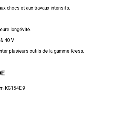
ux chocs et aux travaux intensifs.
eure longévité.
V & 40 V
nter plusieurs outils de la gamme Kress.
DE
 cm KG154E.9