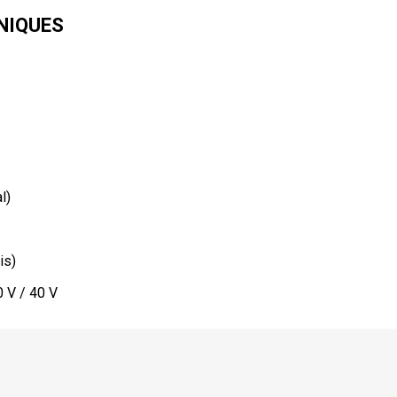
NIQUES
l)
is)
0 V / 40 V