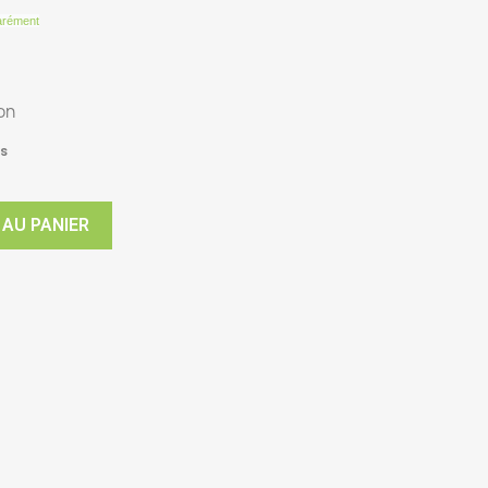
parément
on
rs
 AU PANIER