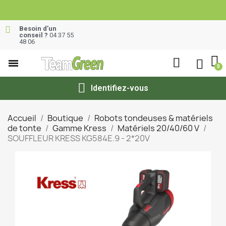
Besoin d’un
conseil ?
04 37 55
48 06
Identifiez-vous
Accueil
Boutique
Robots tondeuses & matériels
de tonte
Gamme Kress
Matériels 20/40/60 V
SOUFFLEUR KRESS KG584E.9 - 2*20V