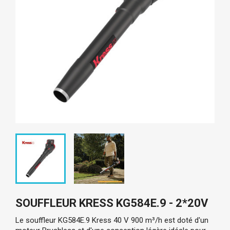
SOUFFLEUR KRESS KG584E.9 - 2*20V
Le 
souffleur KG584E.9 Kress
 40 V 900 m³/h est doté d'un 