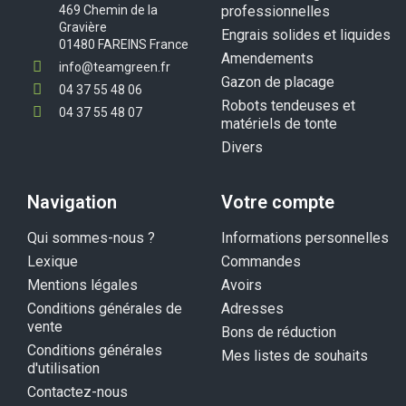
469 Chemin de la
professionnelles
Gravière
Engrais solides et liquides
01480 FAREINS France
Amendements
info@teamgreen.fr
Gazon de placage
04 37 55 48 06
Robots tendeuses et
04 37 55 48 07
matériels de tonte
Divers
Navigation
Votre compte
Qui sommes-nous ?
Informations personnelles
Lexique
Commandes
Mentions légales
Avoirs
Conditions générales de
Adresses
vente
Bons de réduction
Conditions générales
Mes listes de souhaits
d'utilisation
Contactez-nous