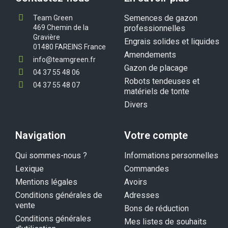
Semences de gazon
Team Green
469 Chemin de la
professionnelles
Gravière
Engrais solides et liquides
01480 FAREINS France
Amendements
info@teamgreen.fr
Gazon de placage
04 37 55 48 06
Robots tendeuses et
04 37 55 48 07
matériels de tonte
Divers
Navigation
Votre compte
Qui sommes-nous ?
Informations personnelles
Lexique
Commandes
Mentions légales
Avoirs
Conditions générales de
Adresses
vente
Bons de réduction
Conditions générales
Mes listes de souhaits