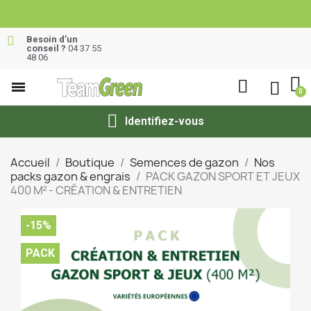
Besoin d’un
conseil ?
04 37 55
48 06
Identifiez-vous
Accueil
Boutique
Semences de gazon
Nos
packs gazon & engrais
PACK GAZON SPORT ET JEUX
400 M² - CRÉATION & ENTRETIEN
-15%
PACK