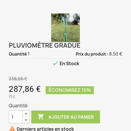
PLUVIOMÈTRE GRADUÉ
1
8,50 €
Quantité
Prix du produit :

En Stock
338,65 €
287,86 €
ÉCONOMISEZ 15%
TTC
Quantité

AJOUTER AU PANIER

Derniers articles en stock