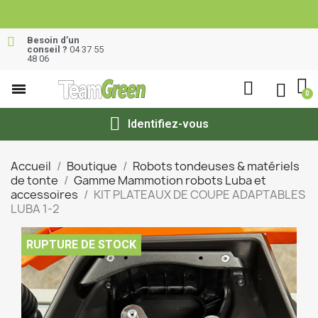
Besoin d’un
conseil ?
04 37 55
48 06
Identifiez-vous
Accueil
Boutique
Robots tondeuses & matériels
de tonte
Gamme Mammotion robots Luba et
accessoires
KIT PLATEAUX DE COUPE ADAPTABLES
LUBA 1-2
RUPTURE DE STOCK