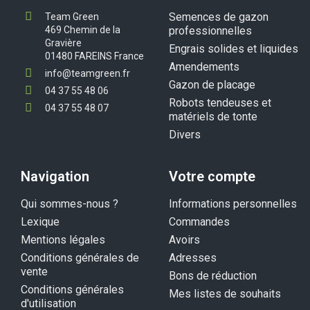
Semences de gazon
Team Green
469 Chemin de la
professionnelles
Gravière
Engrais solides et liquides
01480 FAREINS France
Amendements
info@teamgreen.fr
Gazon de placage
04 37 55 48 06
Robots tendeuses et
04 37 55 48 07
matériels de tonte
Divers
Navigation
Votre compte
Qui sommes-nous ?
Informations personnelles
Lexique
Commandes
Mentions légales
Avoirs
Conditions générales de
Adresses
vente
Bons de réduction
Conditions générales
Mes listes de souhaits
d'utilisation