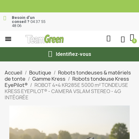
Besoin d’un
conseil ?
04 37 55
48 06
Identifiez-vous
Accueil
Boutique
Robots tondeuses & matériels
de tonte
Gamme Kress
Robots tondeuse Kress
EyePilot®
ROBOT 4×4 KR285E 5000 m² TONDEUSE
KRESS EYEPILOT® - CAMERA VSLAM STEREO - 4G
INTÉGRÉE