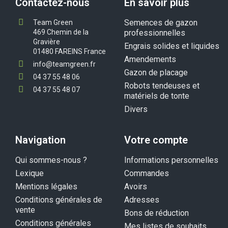
Contactez-nous
En savoir plus
Semences de gazon
Team Green
469 Chemin de la
professionnelles
Gravière
Engrais solides et liquides
01480 FAREINS France
Amendements
info@teamgreen.fr
Gazon de placage
04 37 55 48 06
Robots tendeuses et
04 37 55 48 07
matériels de tonte
Divers
Navigation
Votre compte
Qui sommes-nous ?
Informations personnelles
Lexique
Commandes
Mentions légales
Avoirs
Conditions générales de
Adresses
vente
Bons de réduction
Conditions générales
Mes listes de souhaits