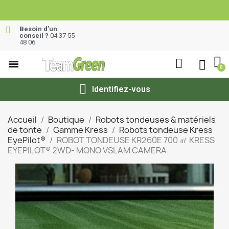
Besoin d’un
conseil ?
04 37 55
48 06
Identifiez-vous
Accueil
Boutique
Robots tondeuses & matériels
de tonte
Gamme Kress
Robots tondeuse Kress
EyePilot®
ROBOT TONDEUSE KR260E 700 ㎡ KRESS
EYEPILOT® 2WD- MONO VSLAM CAMERA