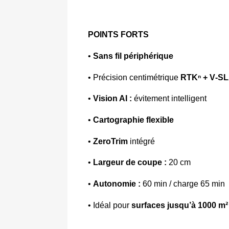
POINTS FORTS
• 
Sans fil périphérique 
• 
Précision centimétrique 
RTKⁿ + V‑S
• 
Vision AI : 
évitement intelligent 
• 
Cartographie flexible 
• 
ZeroTrim
 intégré 
• 
Largeur de coupe :
 20 cm 
• 
Autonomie : 
60 min / charge 65 min 
• Idéal pour 
surfaces jusqu’à 1000 m²