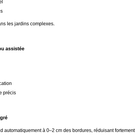
el
ns
ns les jardins complexes.
ou assistée
cation
e précis
égré
d automatiquement à 0–2 cm des bordures, réduisant fortement l