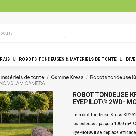
RAIS
ROBOTS TONDEUSES & MATÉRIELS DE TONTE
DIV
matériels de tonte
Gamme Kress
Robots tondeuse Kr
ONO VSLAM CAMERA
ROBOT TONDEUSE K
EYEPILOT® 2WD- M
Le robot tondeuse Kress KR251E
les pelouses jusqu’à 1000 m². Gr
EyePilot®, il se déplace efficace