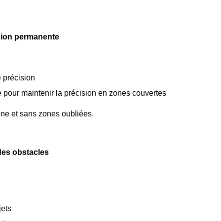
sion permanente
e précision
pour maintenir la précision en zones couvertes
ène et sans zones oubliées.
 des obstacles
jets