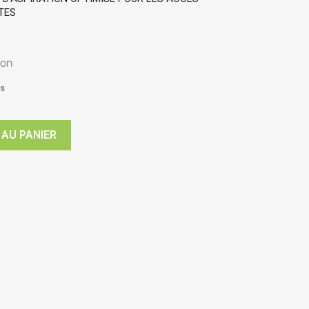
TES
ion
rs
 AU PANIER