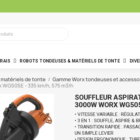
RAIS
ROBOTS TONDEUSES & MATÉRIELS DE TONTE
DIV
matériels de tonte
Gamme Worx tondeuses et accesso
x WG505E - 335 km/h, 575 m3/h
SOUFFLEUR ASPIRA
3000W WORX WG505E
• VITESSE VARIABLE : RÉGUL
• 3 EN 1 : SOUFFLE, ASPIRE & 
• TRANSITION RAPIDE : PASSA
UN SIMPLE LEVIER
• DESIGN ERGONOMIQUE : TUBE