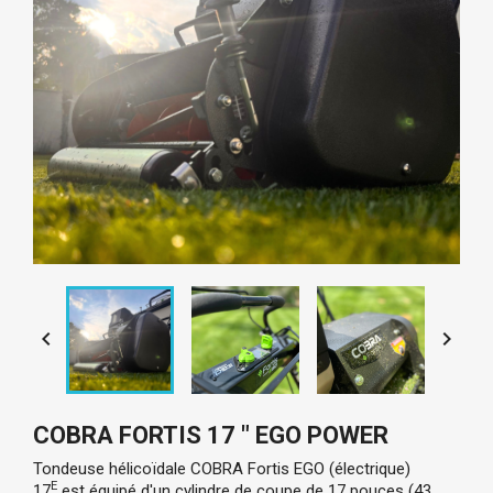


COBRA FORTIS 17 " EGO POWER
Tondeuse hélicoïdale COBRA Fortis EGO (électrique)
E
17
est équipé d'un cylindre de coupe de 17 pouces (43