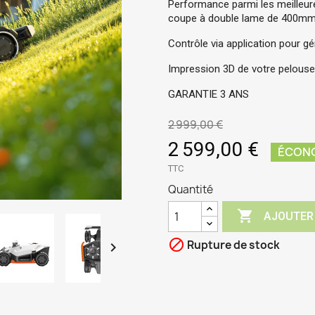
Performance parmi les meilleures
coupe
à
double lame de 400m
Contrôle via application pour g
Impression 3D de votre pelouse, 
GARANTIE 3 ANS
2 999,00 €
2 599,00 €
ÉCONO
TTC
Quantité

AJOUTER

Rupture de stock
