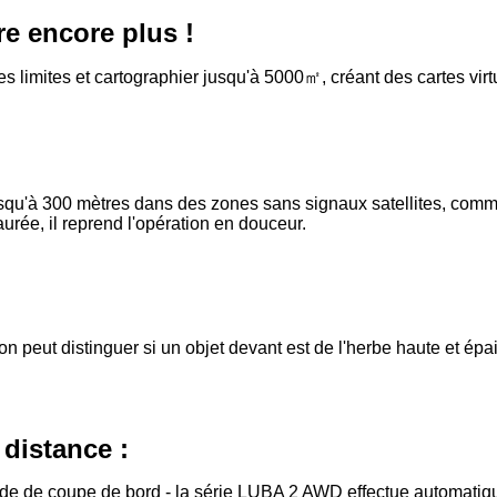
re encore plus !
 limites et cartographier jusqu'à 5000
㎡
, cr
é
ant des cartes vir
:
usqu'à 300 mètres dans des zones sans signaux satellites, comm
aurée, il reprend l'opération en douceur.
n peut distinguer si un objet devant est de l'herbe haute et épai
distance :
 mode de coupe de bord - la série LUBA 2 AWD effectue automat