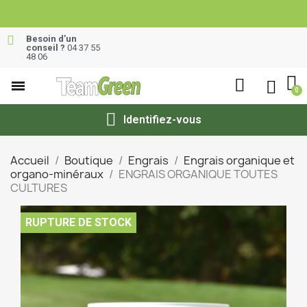
Besoin d’un
conseil ?
04 37 55
48 06
Identifiez-vous
Accueil
Boutique
Engrais
Engrais organique et
organo-minéraux
ENGRAIS ORGANIQUE TOUTES
CULTURES
RUPTURE DE STOCK