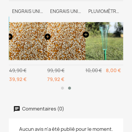
ENGRAIS UNIVERSEL TEAM-WAY
ENGRAIS UNIVERSEL TEAM-WAY
PLUVIOMÈTRE GRADUÉ
 2
49,90 €
99,90 €
10,00 €
8,00 €
39,92 €
79,92 €
Commentaires (0)
Aucun avis n'a été publié pour le moment.