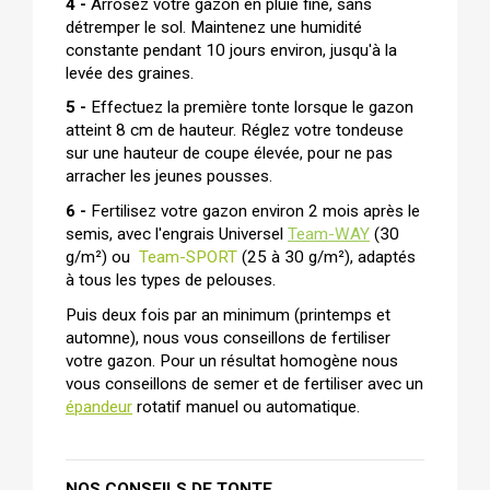
4 -
 Arrosez votre gazon en pluie fine, sans 
détremper le sol. Maintenez une humidité 
constante pendant 10 jours environ, jusqu'à la 
levée des graines.
5 -
 Effectuez la première tonte lorsque le gazon 
atteint 8 cm de hauteur. Réglez votre tondeuse 
sur une hauteur de coupe élevée, pour ne pas 
arracher les jeunes pousses.
6 - 
Fertilisez votre gazon environ 2 mois après le 
semis, avec l'engrais Universel
Team-WAY
 (30 
g/m²) ou
Team-SPORT
 (25 à 30 g/m²), adaptés 
à tous les types de pelouses.
Puis deux fois par an minimum (printemps et 
automne), nous vous conseillons de fertiliser 
votre gazon. Pour un résultat homogène nous 
vous conseillons de semer et de fertiliser avec un 
épandeur
 rotatif manuel ou automatique.
NOS CONSEILS DE TONTE 