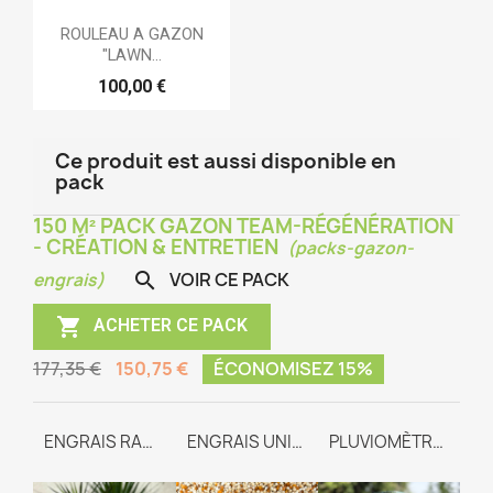
ROULEAU A GAZON
"LAWN...
100,00 €
Ce produit est aussi disponible en
pack
150 M² PACK GAZON TEAM-RÉGÉNÉRATION
- CRÉATION & ENTRETIEN
(packs-gazon-
VOIR CE PACK

engrais)

ACHETER CE PACK
177,35 €
150,75 €
ÉCONOMISEZ 15%
TEAM-REGENERATION
ENGRAIS RACINAIRE
ENGRAIS UNIVERSEL TEAM-WAY
PLUVIOMÈTRE GRADUÉ