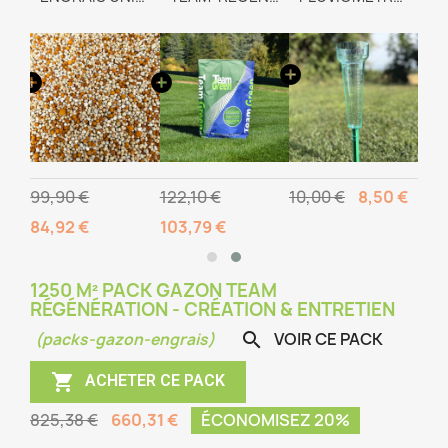
99,90 €
122,10 €
10,00 €
8,50 €
84,92 €
103,79 €
1250 M² PACK GAZON TEAM
RÉGÉNÉRATION - CRÉATION & ENTRETIEN
VOIR CE PACK

(packs-gazon-engrais)

ACHETER CE PACK
825,38 €
660,31 €
ÉCONOMISEZ 20%