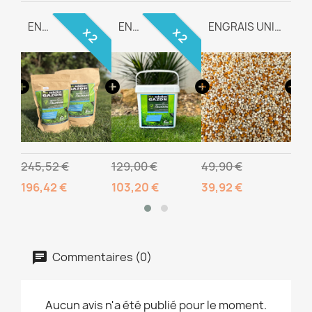
TEAM-REGENERATION
ENGRAIS RACINAIRE
ENGRAIS RACINAIRE
ENGRAIS UNIVERSEL TEAM-WAY
x 2
x 2
245,52 €
129,00 €
49,90 €
99,
196,42 €
103,20 €
39,92 €
79,
Commentaires (0)
Aucun avis n'a été publié pour le moment.