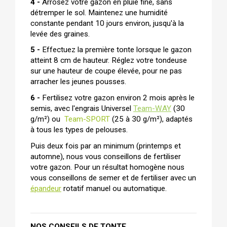
4 -
 Arrosez votre gazon en pluie fine, sans 
détremper le sol. Maintenez une humidité 
constante pendant 10 jours environ, jusqu'à la 
levée des graines.
5 -
 Effectuez la première tonte lorsque le gazon 
atteint 8 cm de hauteur. Réglez votre tondeuse 
sur une hauteur de coupe élevée, pour ne pas 
arracher les jeunes pousses.
6 - 
Fertilisez votre gazon environ 2 mois après le 
semis, avec l'engrais Universel
Team-WAY
 (30 
g/m²) ou
Team-SPORT
 (25 à 30 g/m²), adaptés 
à tous les types de pelouses.
Puis deux fois par an minimum (printemps et 
automne), nous vous conseillons de fertiliser 
votre gazon. Pour un résultat homogène nous 
vous conseillons de semer et de fertiliser avec un 
épandeur
 rotatif manuel ou automatique.
NOS CONSEILS DE TONTE 