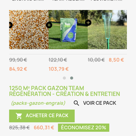
99,90 €
122,10 €
10,00 €
8,50 €
84,92 €
103,79 €
1250 M² PACK GAZON TEAM
RÉGÉNÉRATION - CRÉATION & ENTRETIEN
VOIR CE PACK

(packs-gazon-engrais)

ACHETER CE PACK
825,38 €
660,31 €
ÉCONOMISEZ 20%