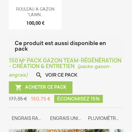
ROULEAU A GAZON
"LAWN...
100,00 €
Ce produit est aussi disponible en
pack
150 M² PACK GAZON TEAM-RÉGÉNÉRATION
- CRÉATION & ENTRETIEN
(packs-gazon-
VOIR CE PACK

engrais)

ACHETER CE PACK
177,35 €
150,75 €
ÉCONOMISEZ 15%
TEAM-REGENERATION
ENGRAIS RACINAIRE
ENGRAIS UNIVERSEL TEAM-WAY
PLUVIOMÈTRE GRADUÉ