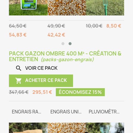
91 €
64,50 €
49,90 €
10,00 €
8,50 €
54,83 €
42,42 €
PACK GAZON OMBRE 400 M² - CRÉATION &
ENTRETIEN
(packs-gazon-engrais)
VOIR CE PACK


ACHETER CE PACK
347,66 €
295,51 €
ÉCONOMISEZ 15%
GAZON OMBRE
ENGRAIS RACINAIRE
ENGRAIS UNIVERSEL TEAM-WAY
PLUVIOMÈTRE GRADUÉ