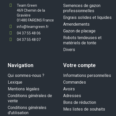
Semences de gazon
Team Green
469 Chemin de la
professionnelles
Gravière
Engrais solides et liquides
01480 FAREINS France
Amendements
info@teamgreen.fr
Gazon de placage
04 37 55 48 06
Robots tendeuses et
04 37 55 48 07
matériels de tonte
Divers
Navigation
Votre compte
Qui sommes-nous ?
Informations personnelles
Lexique
Commandes
Mentions légales
Avoirs
Conditions générales de
Adresses
vente
Bons de réduction
Conditions générales
Mes listes de souhaits
d'utilisation