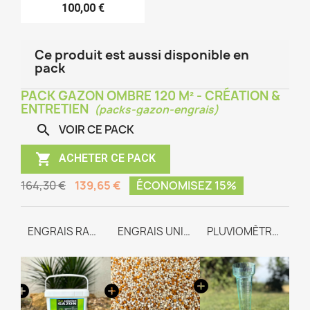
100,00 €
Ce produit est aussi disponible en
pack
PACK GAZON OMBRE 120 M² - CRÉATION &
ENTRETIEN
(packs-gazon-engrais)
VOIR CE PACK


ACHETER CE PACK
164,30 €
139,65 €
ÉCONOMISEZ 15%
GAZON OMBRE
ENGRAIS RACINAIRE
ENGRAIS UNIVERSEL TEAM-WAY
PLUVIOMÈTRE GRADUÉ