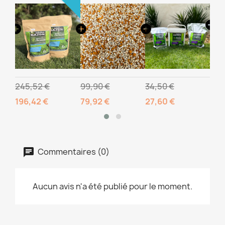
245,52 €
99,90 €
34,50 €
10,
196,42 €
79,92 €
27,60 €
Commentaires (0)
Aucun avis n'a été publié pour le moment.