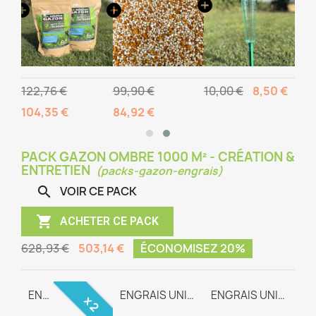
122,76 €
99,90 €
10,00 €
8,50 €
104,35 €
84,92 €
PACK GAZON OMBRE 1000 M² - CRÉATION &
ENTRETIEN
(packs-gazon-engrais)
VOIR CE PACK


ACHETER CE PACK
628,93 €
503,14 €
ÉCONOMISEZ 20%
GAZON OMBRE
ENGRAIS RACINAIRE
ENGRAIS UNIVERSEL TEAM-WAY
ENGRAIS UNIVERSEL TEAM-WAY
x 2