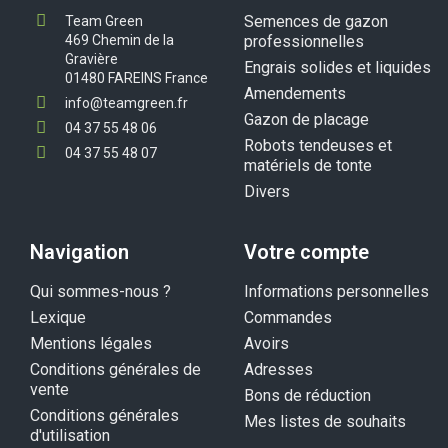
Semences de gazon
Team Green
469 Chemin de la
professionnelles
Gravière
Engrais solides et liquides
01480 FAREINS France
Amendements
info@teamgreen.fr
Gazon de placage
04 37 55 48 06
Robots tendeuses et
04 37 55 48 07
matériels de tonte
Divers
Navigation
Votre compte
Qui sommes-nous ?
Informations personnelles
Lexique
Commandes
Mentions légales
Avoirs
Conditions générales de
Adresses
vente
Bons de réduction
Conditions générales
Mes listes de souhaits
d'utilisation