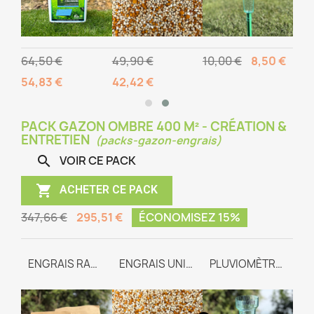
91 €
64,50 €
49,90 €
10,00 €
8,50 €
54,83 €
42,42 €
PACK GAZON OMBRE 400 M² - CRÉATION &
ENTRETIEN
(packs-gazon-engrais)
VOIR CE PACK


ACHETER CE PACK
347,66 €
295,51 €
ÉCONOMISEZ 15%
GAZON OMBRE
ENGRAIS RACINAIRE
ENGRAIS UNIVERSEL TEAM-WAY
PLUVIOMÈTRE GRADUÉ