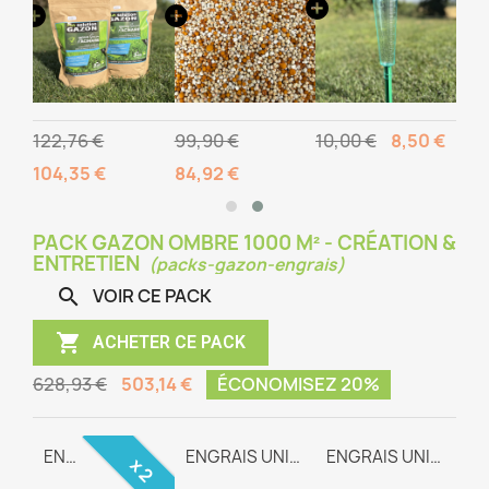
122,76 €
99,90 €
10,00 €
8,50 €
104,35 €
84,92 €
PACK GAZON OMBRE 1000 M² - CRÉATION &
ENTRETIEN
(packs-gazon-engrais)
VOIR CE PACK


ACHETER CE PACK
628,93 €
503,14 €
ÉCONOMISEZ 20%
GAZON OMBRE
ENGRAIS RACINAIRE
ENGRAIS UNIVERSEL TEAM-WAY
ENGRAIS UNIVERSEL TEAM-WAY
x 2