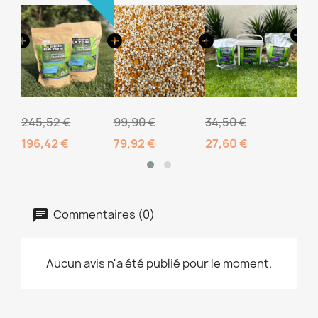
245,52 €
99,90 €
34,50 €
10,
196,42 €
79,92 €
27,60 €
Commentaires (0)
Aucun avis n'a été publié pour le moment.