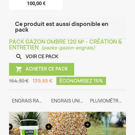
100,00 €
Ce produit est aussi disponible en
pack
PACK GAZON OMBRE 120 M² - CRÉATION &
ENTRETIEN
(packs-gazon-engrais)
VOIR CE PACK


ACHETER CE PACK
164,30 €
139,65 €
ÉCONOMISEZ 15%
GAZON OMBRE
ENGRAIS RACINAIRE
ENGRAIS UNIVERSEL TEAM-WAY
PLUVIOMÈTRE GRADUÉ